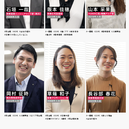
#総合職
#40代
#会社の魅力
#一般職
#30代
#働くママ
#産休育休
#一般職
#20代
#職場環境
#人間関係
#仕事で大切にしていること
#働き方
#職場環境
#時短勤務
#総合職
#30代
#人間関係
#エリア総合職
#総合職
#30代
#仕事内容
#一般職
#20代
#選んだ理由
#仕事のやりがい
#趣味
#総合職転換
#会社の魅力