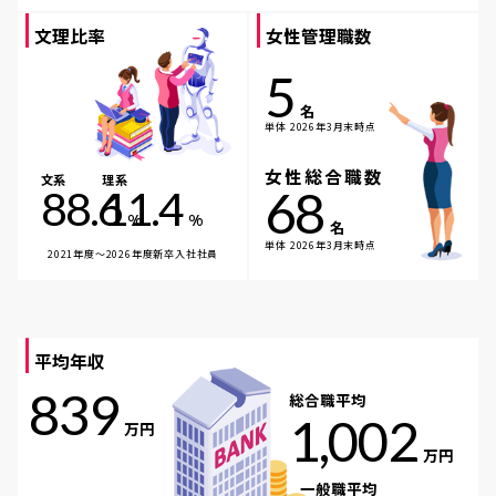
文理比率
女性管理職数
5
名
単体 2026年3月末時点
女性総合職数
文系
理系
68
88.6
11.4
%
%
名
単体 2026年3月末時点
2021年度～2026年度新卒入社社員
平均年収
839
総合職平均
1,002
万円
万円
一般職平均