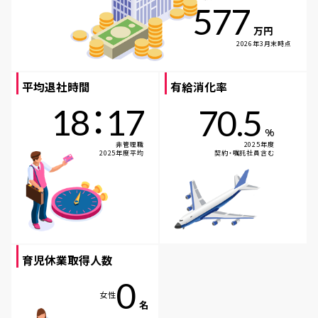
577
万円
2026年3月末時点
平均退社時間
有給消化率
：
18
17
70.5
%
非管理職
2025年度
2025年度平均
契約・嘱託社員含む
育児休業取得人数
0
女性
名