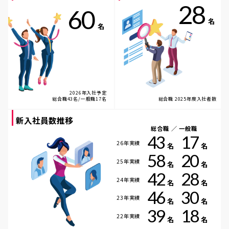
28
60
名
名
2026年入社予定
総合職43名/一般職17名
総合職 2025年度入社者数
新入社員数推移
総合職 ／ 一般職
43
17
26年実績
名
名
58
20
25年実績
名
名
42
28
24年実績
名
名
46
30
23年実績
名
名
39
18
22年実績
名
名