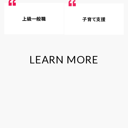
上級一般職
子育て支援
L
E
A
R
N
M
O
R
E