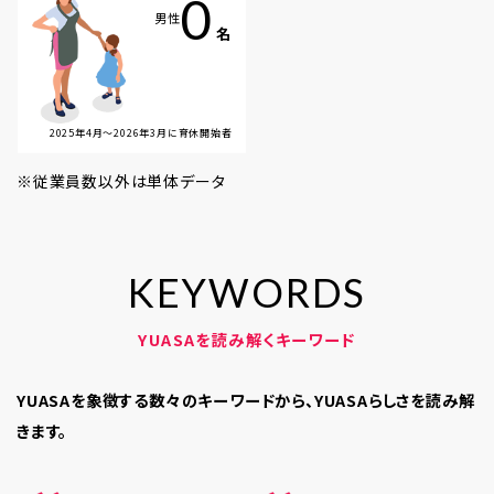
0
男性
名
2025年4月～2026年3月に育休開始者
※従業員数以外は単体データ
K
E
Y
W
O
R
D
S
YUASAを読み解くキーワード
YUASAを象徴する数々のキーワードから、
YUASAらしさを読み解
きます。