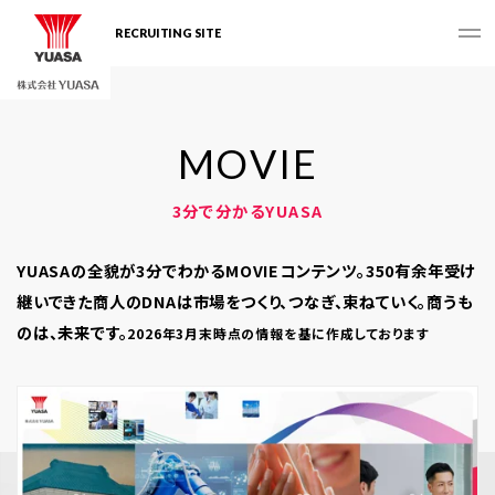
RECRUITING SITE
M
O
V
I
E
3分で分かるYUASA
YUASAの全貌が3分でわかるMOVIEコンテンツ。
350有余年受け
継いできた商人のDNAは市場をつくり、つなぎ、束ねていく。商うも
のは、未来です。
2026年3月末時点の情報を基に作成しております