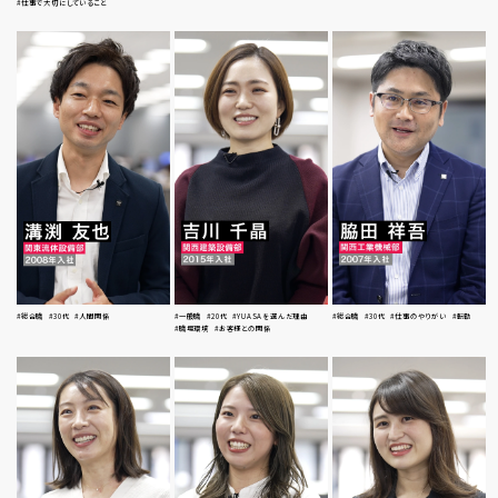
#仕事で大切にしていること
#総合職
#30代
#人間関係
#一般職
#20代
#YUASAを選んだ理由
#総合職
#30代
#仕事のやりがい
#転勤
#職場環境
#お客様との関係