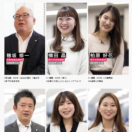
#総合職
#40代
#会社の魅力
#働き方
#一般職
#20代
#新人
#一般職
#20代
#人間関係
#部下の育成方針
#仕事で大切にしていること
#アフター5
#お客様との関係