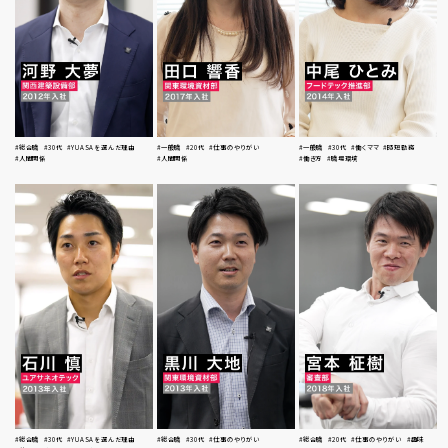
#総合職
#30代
#YUASAを選んだ理由
#一般職
#20代
#仕事のやりがい
#一般職
#30代
#働くママ
#時短勤務
#人間関係
#人間関係
#働き方
#職場環境
#総合職
#30代
#YUASAを選んだ理由
#総合職
#30代
#仕事のやりがい
#総合職
#20代
#仕事のやりがい
#趣味