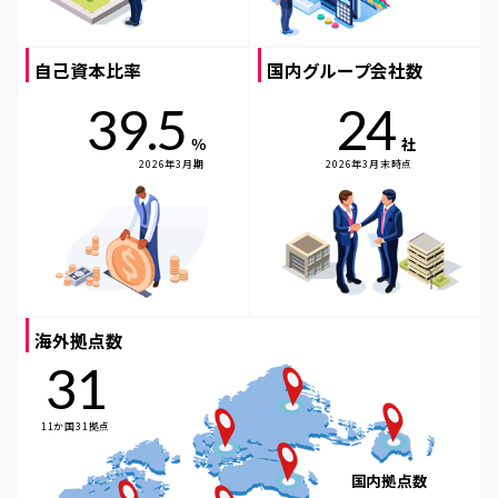
自己資本比率
国内グループ会社数
39.5
24
％
社
2026年3月期
2026年3月末時点
海外拠点数
31
11か国31拠点
国内拠点数