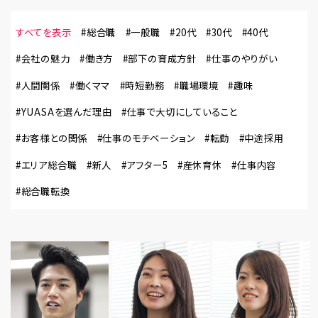
すべてを表示
#総合職
#一般職
#20代
#30代
#40代
#会社の魅力
#働き方
#部下の育成方針
#仕事のやりがい
#人間関係
#働くママ
#時短勤務
#職場環境
#趣味
#YUASAを選んだ理由
#仕事で大切にしていること
#お客様との関係
#仕事のモチベーション
#転勤
#中途採用
#エリア総合職
#新人
#アフター5
#産休育休
#仕事内容
#総合職転換