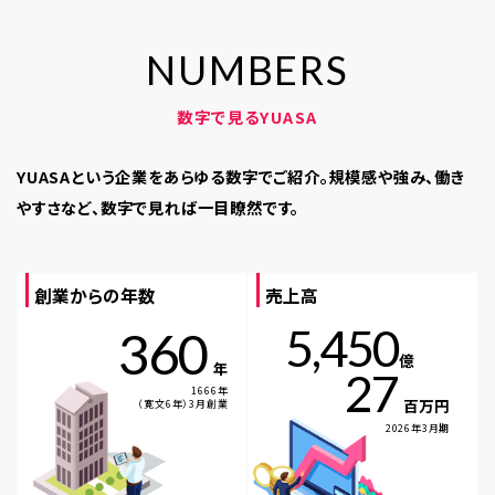
N
U
M
B
E
R
S
数字で見るYUASA
YUASAという企業をあらゆる数字でご紹介。
規模感や強み、働き
やすさなど、数字で見れば一目瞭然です。
創業からの年数
売上高
5,450
360
億
年
27
1666年
百万円
（寛文6年）3月創業
2026年3月期